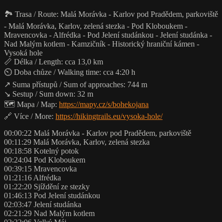
🏞️ Trasa / Route: Malá Morávka - Karlov pod Pradědem, parkoviště
- Malá Morávka, Karlov, zelená stezka - Pod Kloboukem -
Mravencovka - Alfrédka - Pod Jelení studánkou - Jelení studánka -
Nad Malým kotlem - Kamzičník - Historický hraniční kámen -
Vysoká hole
📏 Délka / Length: cca 13,0 km
⏲️ Doba chůze / Walking time: cca 4:20 h
↗️ Suma přístupů / Sum of approaches: 744 m
↘️ Sestup / Sum down: 32 m
🗺️ Mapa / Map:
https://mapy.cz/s/bohekojana
🔗 Více / More:
https://hikingtrails.eu/vysoka-hole/
00:00:22 Malá Morávka - Karlov pod Pradědem, parkoviště
00:11:29 Malá Morávka, Karlov, zelená stezka
00:18:58 Kotelný potok
00:24:04 Pod Kloboukem
00:39:15 Mravencovka
01:21:16 Alfrédka
01:22:20 Sjíždění ze stezky
01:46:13 Pod Jelení studánkou
02:03:47 Jelení studánka
02:21:29 Nad Malým kotlem