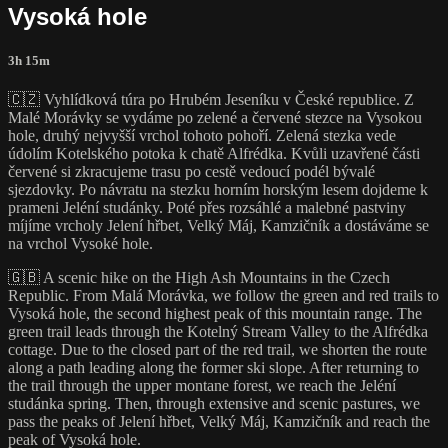
Vysoká hole
3h 15m
🇨🇿 Vyhlídková túra po Hrubém Jeseníku v České republice. Z
Malé Morávky se vydáme po zelené a červené stezce na Vysokou
hole, druhý nejvyšší vrchol tohoto pohoří. Zelená stezka vede
údolím Kotelského potoka k chatě Alfrédka. Kvůli uzavřené části
červené si zkracujeme trasu po cestě vedoucí podél bývalé
sjezdovky. Po návratu na stezku horním horským lesem dojdeme k
prameni Jeléní studánky. Poté přes rozsáhlé a malebné pastviny
míjíme vrcholy Jelení hřbet, Velký Máj, Kamzičník a dostáváme se
na vrchol Vysoké hole.
🇬🇧 A scenic hike on the High Ash Mountains in the Czech
Republic. From Malá Morávka, we follow the green and red trails to
Vysoká hole, the second highest peak of this mountain range. The
green trail leads through the Kotelný Stream Valley to the Alfrédka
cottage. Due to the closed part of the red trail, we shorten the route
along a path leading along the former ski slope. After returning to
the trail through the upper montane forest, we reach the Jeléní
studánka spring. Then, through extensive and scenic pastures, we
pass the peaks of Jelení hřbet, Velký Máj, Kamzičník and reach the
peak of Vysoká hole.